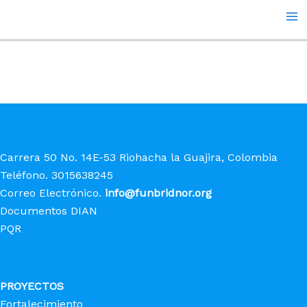
Diplomado
Ir
Ma
al
Me
contenido
Carrera 50 No. 14E-53 Riohacha la Guajira, Colombia
Teléfono. 3015638245
Correo Electrónico.
info@funbridnor.org
Documentos DIAN
PQR
PROYECTOS
Fortalecimiento